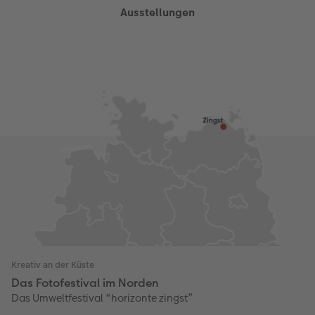
Ausstellungen
Anleitungen & Hilfe
Neuheiten
CEWE myPhotos
CEWE myPhotos
Inspiration
Neuheiten
Neuheiten
Neuheiten
Kreativ an der Küste
Das Fotofestival im Norden
Das Umweltfestival “horizonte zingst”