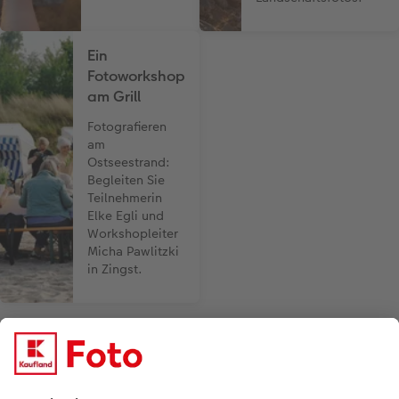
Ein
Fotoworkshop
am Grill
Fotografieren
am
Ostseestrand:
Begleiten Sie
Teilnehmerin
Elke Egli und
Workshopleiter
Micha Pawlitzki
in Zingst.
Bezahlarten