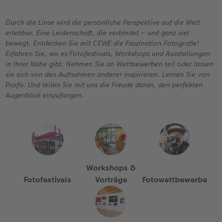
Jahrbuch gestalten
Nature Prints
Photo Streetmap Poster
Dankeskarten Kommunion
Textilien
Wandkalender mit Design
Handykette
nachhaltiger Schenken
Durch die Linse wird die persönliche Perspektive auf die Welt
en
CEWE FOTOBUCH Kids
Bilderboxen
Acrylglas
Dankeskarten
Schule & Büro
Kalender-Kundenbeispiele
Kunststoffhüllen
Danke sagen
erlebbar. Eine Leidenschaft, die verbindet – und ganz viel
bewegt. Entdecken Sie mit CEWE die Faszination Fotografie!
Panoramaseite
Premium Poster
Alu-Dibond
Urlaubsgrüße
Foto-Geschenkbox
Neuheiten
Lederhüllen
Liebe schenken
Erfahren Sie, wo es Fotofestivals, Workshops und Ausstellungen
 & App
in Ihrer Nähe gibt. Nehmen Sie an Wettbewerben teil oder lassen
sie sich von den Aufnahmen anderer inspirieren. Lernen Sie von
Schuber
Fotosticker
Hartschaum
Weitere Anlässe
Art Prints
CEWE myPhotos
Holzhülle
Geburtstagsgeschenke
Profis. Und teilen Sie mit uns die Freude daran, den perfekten
Augenblick einzufangen.
Designvorlagen
Fotosets
Gallery Print
Papierqualitäten
Handyhüllen
mit Design
Inspiration
Foto-Kochbuch
Sofortfotos
hexxas
Klappkarten
Faber-Castell
CEWE myPhotos
Kundenbeispiele
Kundenbeispiele
Fotos digitalisieren
Willkommensschild
Fotokarten
Haustierwelt
Neuheiten
Workshops &
Webinare
CEWE myPhotos
Wandgestaltung
Postkarten
Geschenkideen
Fotofestivals
Vorträge
Fotowettbewerbe
CEWE myPhotos
Neuheiten
Mehrteiler
Einzelkarten
Kundenbeispiele
Gestaltungsideen
im Wunschformat
Digitale Grußkarte
CEWE Geschenkgutschein