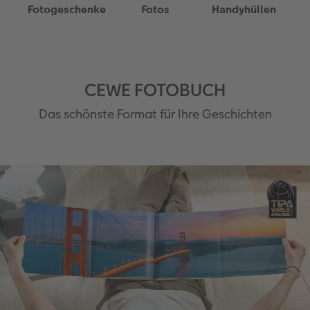
Fotogeschenke
Fotos
Handyhüllen
Anleitungen & Hilfe
Neuheiten
CEWE myPhotos
CEWE myPhotos
Inspiration
Neuheiten
Neuheiten
CEWE FOTOBUCH
Neuheiten
Das schönste Format für Ihre Geschichten