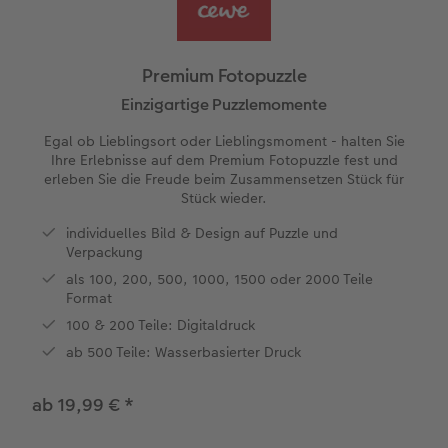
Jahrbuch gestalten
Nature Prints
Photo Streetmap Poster
Dankeskarten Kommunion
Textilien
Wandkalender mit Design
Handykette
nachhaltiger Schenken
en
CEWE FOTOBUCH Kids
Bilderboxen
Acrylglas
Dankeskarten
Schule & Büro
Kalender-Kundenbeispiele
Kunststoffhüllen
Danke sagen
Premium Fotopuzzle
Panoramaseite
Premium Poster
Alu-Dibond
Urlaubsgrüße
Foto-Geschenkbox
Neuheiten
Lederhüllen
Liebe schenken
Einzigartige Puzzlemomente
 & App
Egal ob Lieblingsort oder Lieblingsmoment - halten Sie
Schuber
Fotosticker
Hartschaum
Weitere Anlässe
Art Prints
CEWE myPhotos
Holzhülle
Geburtstagsgeschenke
Ihre Erlebnisse auf dem Premium Fotopuzzle fest und
erleben Sie die Freude beim Zusammensetzen Stück für
Stück wieder.
Designvorlagen
Fotosets
Gallery Print
Papierqualitäten
Handyhüllen
mit Design
Inspiration
individuelles Bild & Design auf Puzzle und
Foto-Kochbuch
Sofortfotos
hexxas
Klappkarten
Faber-Castell
CEWE myPhotos
Kundenbeispiele
Verpackung
als 100, 200, 500, 1000, 1500 oder 2000 Teile
Kundenbeispiele
Fotos digitalisieren
Willkommensschild
Fotokarten
Haustierwelt
Neuheiten
Format
100 & 200 Teile: Digitaldruck
Webinare
CEWE myPhotos
Wandgestaltung
Postkarten
Geschenkideen
ab 500 Teile: Wasserbasierter Druck
CEWE myPhotos
Neuheiten
Mehrteiler
Einzelkarten
Kundenbeispiele
ab 19,99 €
*
Gestaltungsideen
im Wunschformat
Digitale Grußkarte
CEWE Geschenkgutschein