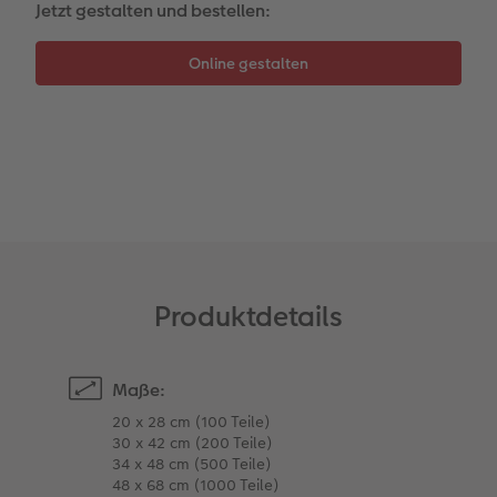
Jetzt gestalten und bestellen:
Anleitungen & Hilfe
Neuheiten
CEWE myPhotos
CEWE myPhotos
Inspiration
Neuheiten
Neuheiten
Neuheiten
Produktdetails
Maße:
20 x 28 cm (100 Teile)
30 x 42 cm (200 Teile)
34 x 48 cm (500 Teile)
48 x 68 cm (1000 Teile)