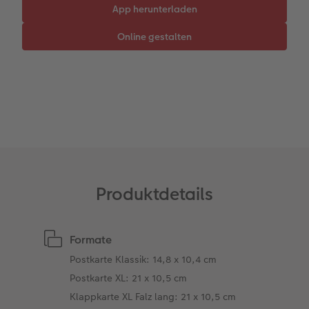
CEWE myPhotos
Neuheiten
Mehrteiler
Kundenbeispiele
Einzelkarten
Gestaltungsideen
im Wunschformat
Digitale Grußkarte
CEWE Geschenkgutschein
Anleitungen & Hilfe
Neuheiten
CEWE myPhotos
CEWE myPhotos
Inspiration
Neuheiten
Neuheiten
Neuheiten
Produktdetails
Formate
Postkarte Klassik: 14,8 x 10,4 cm
Postkarte XL: 21 x 10,5 cm
Klappkarte XL Falz lang: 21 x 10,5 cm