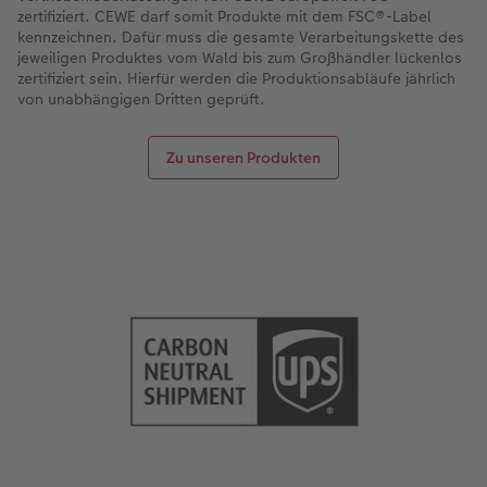
zertifiziert. CEWE darf somit Produkte mit dem FSC®-Label
kennzeichnen. Dafür muss die gesamte Verarbeitungskette des
Anleitungen & Hilfe
Neuheiten
CEWE myPhotos
CEWE myPhotos
jeweiligen Produktes vom Wald bis zum Großhändler lückenlos
zertifiziert sein. Hierfür werden die Produktionsabläufe jährlich
Inspiration
Neuheiten
Neuheiten
von unabhängigen Dritten geprüft.
Neuheiten
Zu unseren Produkten