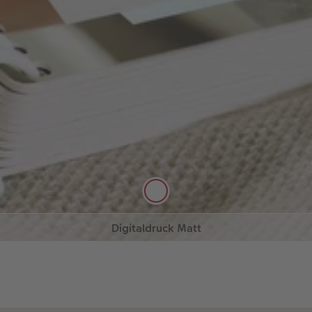
Kunststoff-Spiralbindung
Dank der hochwertigen Kunststoff-Spiralbindung
fällt das Umschlagen der extradicken Seiten
besonders leicht und trainiert die motorischen
Digitaldruck Matt
Fähigkeiten Ihres Kindes.
Auf 22 extradicken, abgerundeten Seiten im
Mehr erfahren
Mehr erfahren
Digitaldruck geht Ihr Nachwuchs mit Ihren Fotos
und Texten spielerisch auf Entdeckungsreise.