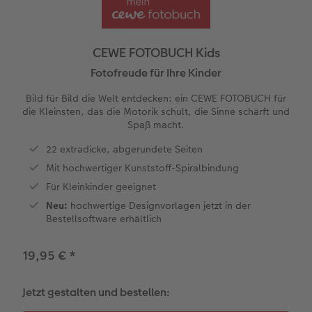
Jahrbuch gestalten
Nature Prints
Photo Streetmap Poster
Dankeskarten Kommunion
Textilien
Wandkalender mit Design
Handykette
nachhaltiger Schenken
en
Bilderboxen
Acrylglas
Dankeskarten
Schule & Büro
Kalender-Kundenbeispiele
Kunststoffhüllen
Danke sagen
CEWE FOTOBUCH Kids
CEWE FOTOBUCH Kids
Panoramaseite
Premium Poster
Alu-Dibond
Urlaubsgrüße
Foto-Geschenkbox
Neuheiten
Lederhüllen
Liebe schenken
Fotofreude für Ihre Kinder
 & App
Bild für Bild die Welt entdecken: ein CEWE FOTOBUCH für
Schuber
Fotosticker
Hartschaum
Weitere Anlässe
Art Prints
CEWE myPhotos
Holzhülle
Geburtstagsgeschenke
die Kleinsten, das die Motorik schult, die Sinne schärft und
Spaß macht.
Designvorlagen
Fotosets
Gallery Print
Papierqualitäten
Handyhüllen
mit Design
Inspiration
22 extradicke, abgerundete Seiten
Mit hochwertiger Kunststoff-Spiralbindung
Foto-Kochbuch
Sofortfotos
hexxas
Klappkarten
Faber-Castell
CEWE myPhotos
Kundenbeispiele
Für Kleinkinder geeignet
Kundenbeispiele
Fotos digitalisieren
Willkommensschild
Fotokarten
Haustierwelt
Neuheiten
Neu:
hochwertige Designvorlagen jetzt in der
Bestellsoftware erhältlich
Webinare
CEWE myPhotos
Wandgestaltung
Postkarten
Geschenkideen
19,95 €
*
CEWE myPhotos
Neuheiten
Mehrteiler
Einzelkarten
Kundenbeispiele
Jetzt gestalten und bestellen:
Gestaltungsideen
im Wunschformat
Digitale Grußkarte
CEWE Geschenkgutschein