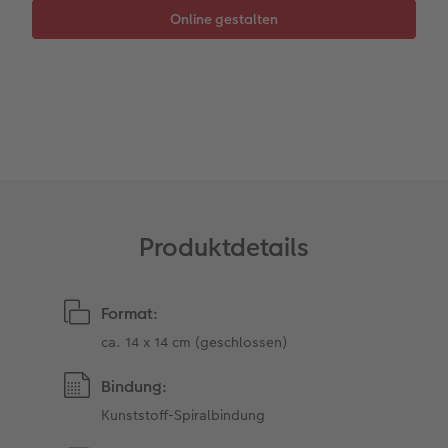
Anleitungen & Hilfe
Neuheiten
CEWE myPhotos
CEWE myPhotos
Inspiration
Neuheiten
Neuheiten
Neuheiten
Produktdetails
Format:
ca. 14 x 14 cm (geschlossen)
Bindung:
Kunststoff-Spiralbindung