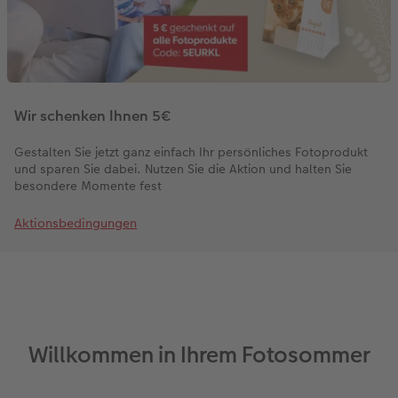
CEWE myPhotos
Neuheiten
Mehrteiler
Einzelkarten
Kundenbeispiele
Gestaltungsideen
im Wunschformat
Digitale Grußkarte
CEWE Geschenkgutschein
Anleitungen & Hilfe
Neuheiten
CEWE myPhotos
CEWE myPhotos
Wir schenken Ihnen 5€
Inspiration
Neuheiten
Neuheiten
Gestalten Sie jetzt ganz einfach Ihr persönliches Fotoprodukt
und sparen Sie dabei. Nutzen Sie die Aktion und halten Sie
Neuheiten
besondere Momente fest
Aktionsbedingungen
Willkommen in Ihrem Fotosommer