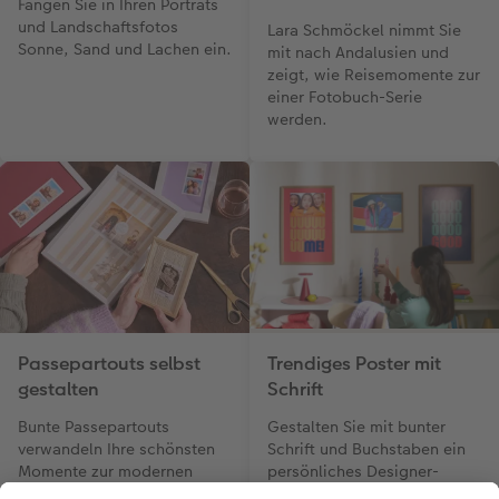
Fangen Sie in Ihren Porträts
und Landschaftsfotos
Lara Schmöckel nimmt Sie
Sonne, Sand und Lachen ein.
mit nach Andalusien und
zeigt, wie Reisemomente zur
einer Fotobuch-Serie
werden.
Passepartouts selbst
Trendiges Poster mit
gestalten
Schrift
Bunte Passepartouts
Gestalten Sie mit bunter
verwandeln Ihre schönsten
Schrift und Buchstaben ein
Momente zur modernen
persönliches Designer-
Wanddeko.
Stück.