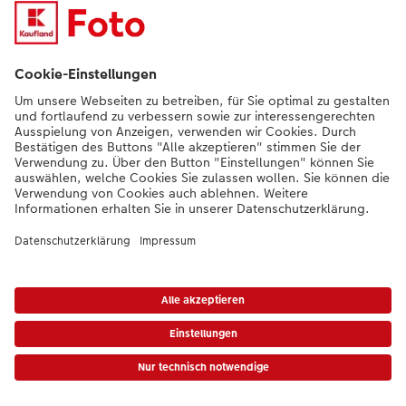
Mehr Inspiration
*Die Preise gelten inkl. MwSt. zzgl. Versandkosten (ggf. auch bei Filialabholung)
gem.
Preisliste
Das abgebildete Produkt hat ggfs. einen höheren Preis.
|
AGB
|
Datenschutz
|
Impressum
|
Vertrag widerrufen