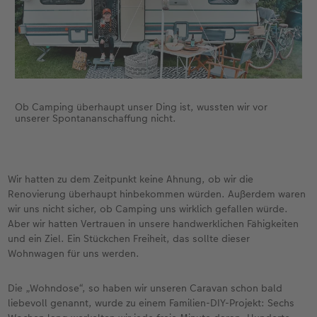
Anleitungen & Hilfe
Neuheiten
CEWE myPhotos
CEWE myPhotos
Inspiration
Neuheiten
Neuheiten
Neuheiten
Ob Camping überhaupt unser Ding ist, wussten wir vor
unserer Spontananschaffung nicht.
Wir hatten zu dem Zeitpunkt keine Ahnung, ob wir die
Renovierung überhaupt hinbekommen würden. Außerdem waren
wir uns nicht sicher, ob Camping uns wirklich gefallen würde.
Aber wir hatten Vertrauen in unsere handwerklichen Fähigkeiten
und ein Ziel. Ein Stückchen Freiheit, das sollte dieser
Wohnwagen für uns werden.
Die „Wohndose“, so haben wir unseren Caravan schon bald
liebevoll genannt, wurde zu einem Familien-DIY-Projekt: Sechs