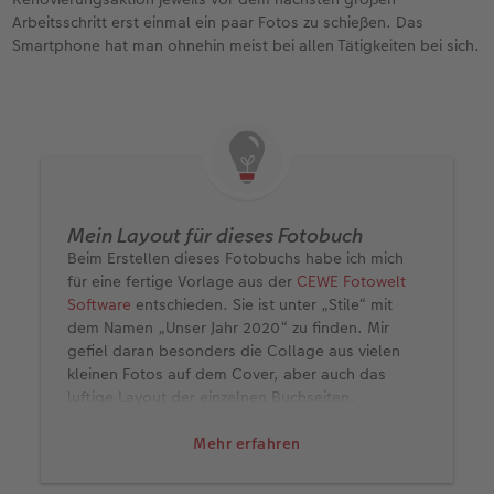
Arbeitsschritt erst einmal ein paar Fotos zu schießen. Das
Smartphone hat man ohnehin meist bei allen Tätigkeiten bei sich.
Mein Layout für dieses Fotobuch
Beim Erstellen dieses Fotobuchs habe ich mich
für eine fertige Vorlage aus der
CEWE Fotowelt
Software
entschieden. Sie ist unter „Stile“ mit
dem Namen „Unser Jahr 2020“ zu finden. Mir
gefiel daran besonders die Collage aus vielen
kleinen Fotos auf dem Cover, aber auch das
luftige Layout der einzelnen Buchseiten.
Das Format meines Buchs ist "Panorama groß" in
Mehr erfahren
der Qualität "Premium matt". Den Titel „Die
Wohndose“ habe ich mit einem Effektlack