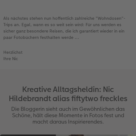
versehen lassen, sodass er ein wenig erhaben ist
und glänzt. Der Subtitel hingegen ist matt
gedruckt.
Als nächstes stehen nun hoffentlich zahlreiche "Wohndosen"-
Noch ein Extratipp für Ihre Gestaltung: Denken
Trips an. Egal, wann es so weit sein wird: Für uns werden es
Sie daran, dass Sie über die CEWE Fotowelt
sicher ganz besondere Reisen, die ich garantiert wieder in ein
Software Zugriff auf ALLE Schriftarten haben, die
paar Fotobüchern festhalten werde ...
Sie auf Ihrem Laptop oder PC selbst installiert
haben: vielleicht ist dort noch etwas besonders
Herzlichst
Passendes dabei.
Ihre Nic
Kreative Alltagsheldin: Nic
Hildebrandt alias fiftytwo freckles
Die Bloggerin sieht auch im Gewöhnlichen das
Schöne, hält diese Momente in Fotos fest und
macht daraus Inspirierendes.