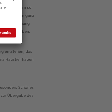
die die Eltern so
cherheit einen ganz
ondere Beziehung
end Raum geben.
ng entstehen, das
ema Haustier haben
s besonders Schönes
s zur Übergabe des