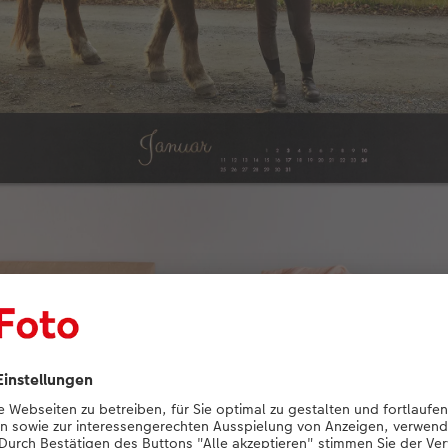
Eine "tierisch gute" Beziehung: Verewigen Sie Momente voller Glück.