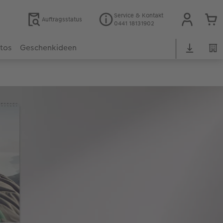
Service & Kontakt
Auftragsstatus
0441 18131902
otos
Geschenkideen