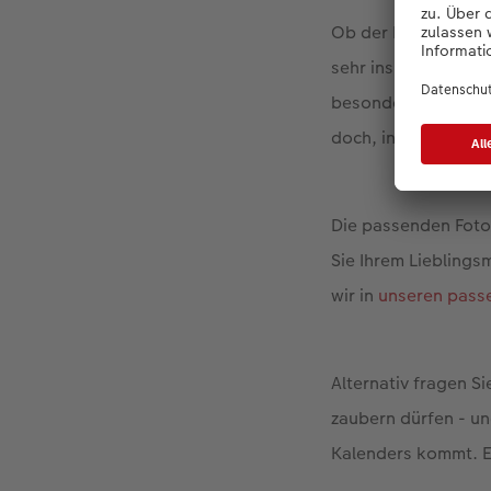
Ob der Hund des bes
sehr ins Herz gesch
besonderen Platz i
doch, indem Sie d
Die passenden Foto
Sie Ihrem Liebling
wir in
unseren pass
Alternativ fragen S
zaubern dürfen - un
Kalenders kommt. E