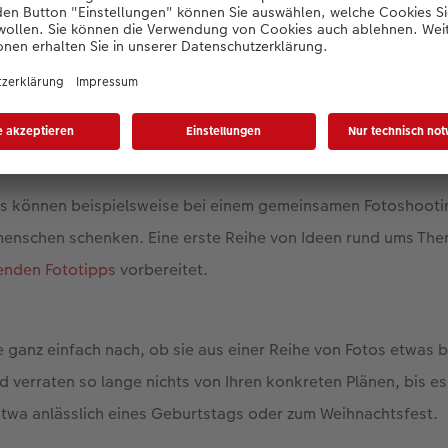
ten Freundes, das Pferd der Schwester oder auch die Katze, 
lossen haben: Haustiere - auch die größeren - nehmen mit Si
m Leben Ihrer Herzensmenschen ein. Würdigen Sie diese bes
en schönsten gemeinsamen Momenten beider Seiten ausreich
s können beispielsweise bei einem gemeinsamen Fotoshooti
smenschen schenken. Eine erste Reihe von Ideen rund ums Th
enden Fototipps
vorbereitet.
ie ganz einfach nach, ob sie aus einer Reihe von Fotos etwa
d verraten so lange nichts von Ihren konkreten Plänen, bis e
twa anlässlich eines Geburtstags oder zum Weihnachtsfest.