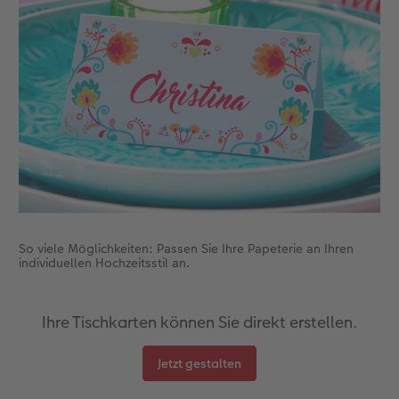
Anleitungen & Hilfe
Neuheiten
CEWE myPhotos
CEWE myPhotos
Inspiration
Neuheiten
Neuheiten
Neuheiten
So viele Möglichkeiten: Passen Sie Ihre Papeterie an Ihren
individuellen Hochzeitsstil an.
Ihre Tischkarten können Sie direkt erstellen.
Jetzt gestalten