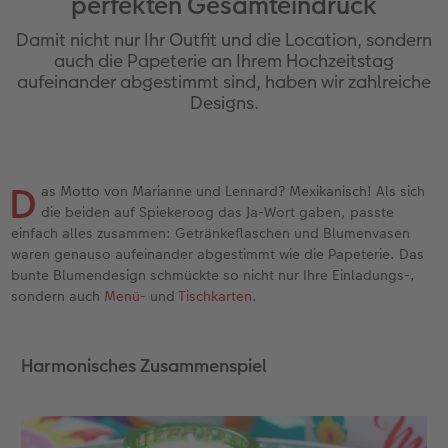
perfekten Gesamteindruck
Jahrbuch gestalten
Nature Prints
Photo Streetmap Poster
Dankeskarten Kommunion
Textilien
Wandkalender mit Design
Handykette
nachhaltiger Schenken
Damit nicht nur Ihr Outfit und die Location, sondern
en
CEWE FOTOBUCH Kids
Bilderboxen
Acrylglas
Dankeskarten
Schule & Büro
Kalender-Kundenbeispiele
Kunststoffhüllen
Danke sagen
auch die Papeterie an Ihrem Hochzeitstag
aufeinander abgestimmt sind, haben wir zahlreiche
Designs.
Panoramaseite
Premium Poster
Alu-Dibond
Urlaubsgrüße
Foto-Geschenkbox
Neuheiten
Lederhüllen
Liebe schenken
 & App
Schuber
Fotosticker
Hartschaum
Weitere Anlässe
Art Prints
CEWE myPhotos
Holzhülle
Geburtstagsgeschenke
D
as Motto von Marianne und Lennard? Mexikanisch! Als sich
Designvorlagen
Fotosets
Gallery Print
Papierqualitäten
Handyhüllen
mit Design
Inspiration
die beiden auf Spiekeroog das Ja-Wort gaben, passte
einfach alles zusammen: Getränkeflaschen und Blumenvasen
Foto-Kochbuch
Sofortfotos
hexxas
Klappkarten
Faber-Castell
CEWE myPhotos
Kundenbeispiele
waren genauso aufeinander abgestimmt wie die Papeterie. Das
bunte Blumendesign schmückte so nicht nur Ihre Einladungs-,
Kundenbeispiele
Fotos digitalisieren
Willkommensschild
Fotokarten
Haustierwelt
Neuheiten
sondern auch
Menü-
und
Tischkarten
.
Webinare
CEWE myPhotos
Wandgestaltung
Postkarten
Geschenkideen
Harmonisches Zusammenspiel
CEWE myPhotos
Neuheiten
Mehrteiler
Einzelkarten
Kundenbeispiele
Gestaltungsideen
im Wunschformat
Digitale Grußkarte
CEWE Geschenkgutschein