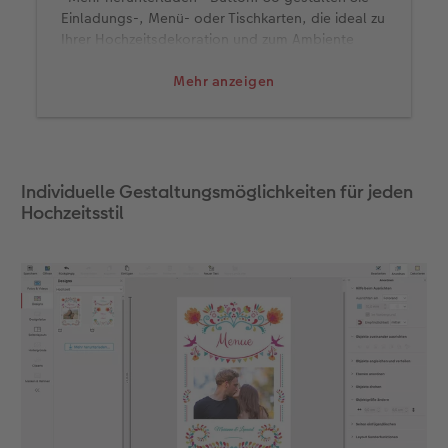
Einladungs-, Menü- oder Tischkarten, die ideal zu
Ihrer Hochzeitsdekoration und zum Ambiente
Ihrer Party passen. Und wenn es etwas
ausgefallener sein darf, haben Sie die
Mehr anzeigen
Möglichkeit Ihre
Einladungskarten zur Hochzeit
mit bestimmten Designelementen in Gold, Silber,
Roségold und Effektlack zu veredeln. Lassen Sie
sich dabei von Marianne und Lennard inspirieren.
Individuelle Gestaltungsmöglichkeiten für jeden
Hochzeitsstil