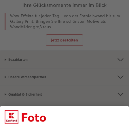
Ihre Glücksmomente immer im Blick
Wow-Effekte für jeden Tag – von der Fotoleinwand bis zum
Gallery Print. Bringen Sie Ihre schönsten Motive als
Wandbilder groß raus.
Jetzt gestalten
Bezahlarten
Unsere Versandpartner
Qualität & Sicherheit
Nachhaltigkeit bei CEWE