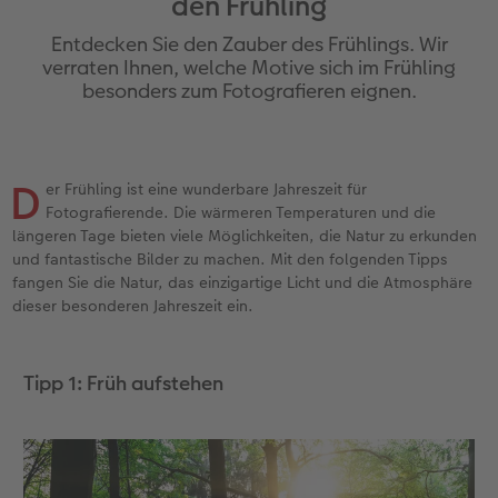
den Frühling
Jahrbuch gestalten
Nature Prints
Photo Streetmap Poster
Dankeskarten Kommunion
Textilien
Wandkalender mit Design
Handykette
nachhaltiger Schenken
Entdecken Sie den Zauber des Frühlings. Wir
en
CEWE FOTOBUCH Kids
Bilderboxen
Acrylglas
Dankeskarten
Schule & Büro
Kalender-Kundenbeispiele
Kunststoffhüllen
Danke sagen
verraten Ihnen, welche Motive sich im Frühling
besonders zum Fotografieren eignen.
Panoramaseite
Premium Poster
Alu-Dibond
Urlaubsgrüße
Foto-Geschenkbox
Neuheiten
Lederhüllen
Liebe schenken
 & App
Schuber
Fotosticker
Hartschaum
Weitere Anlässe
Art Prints
CEWE myPhotos
Holzhülle
Geburtstagsgeschenke
D
er Frühling ist eine wunderbare Jahreszeit für
Fotografierende. Die wärmeren Temperaturen und die
Designvorlagen
Fotosets
Gallery Print
Papierqualitäten
Handyhüllen
mit Design
Inspiration
längeren Tage bieten viele Möglichkeiten, die Natur zu erkunden
und fantastische Bilder zu machen. Mit den folgenden Tipps
Foto-Kochbuch
Sofortfotos
hexxas
Klappkarten
Faber-Castell
CEWE myPhotos
Kundenbeispiele
fangen Sie die Natur, das einzigartige Licht und die Atmosphäre
dieser besonderen Jahreszeit ein.
Kundenbeispiele
Fotos digitalisieren
Willkommensschild
Fotokarten
Haustierwelt
Neuheiten
Tipp 1: Früh aufstehen
Webinare
CEWE myPhotos
Wandgestaltung
Postkarten
Geschenkideen
CEWE myPhotos
Neuheiten
Mehrteiler
Einzelkarten
Kundenbeispiele
Gestaltungsideen
im Wunschformat
Digitale Grußkarte
CEWE Geschenkgutschein