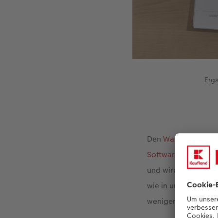
Ergä
Den
Wandkalender
Software
erstellen.
und wird kombiniert
wie in unserem Beis
wenigen Schritten m