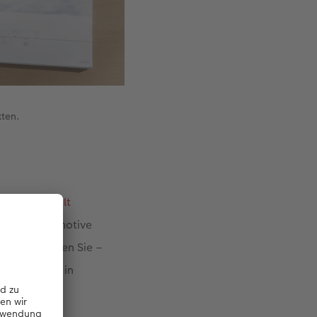
xten.
EWE Fotowelt
zügige Fotomotive
. Tipp: Nutzen Sie –
anz einfach in