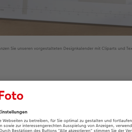
nzen Sie unseren vorgestalteten Designkalender mit Cliparts und Te
können Sie bequem über unseren Online-Editor oder in der
C
 Das
Format A3 Panorama
eignet sich besonders gut für groß
 mit Cliparts sowie Ihren Botschaften zum Thema Achtsamkeit
piel – einen vorgestalteten Designkalender. Den können Sie g
it Ihren Fotos füllen sowie mit Cliparts und Texten anpassen.