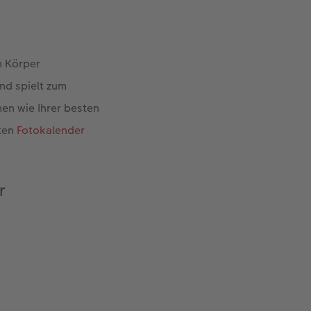
n Körper
nd spielt zum
en wie Ihrer besten
eten
Fotokalender
r