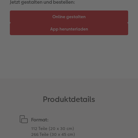
Jetzt gestalten und bestellen:
CEWE myPhotos
Neuheiten
Mehrteiler
Einzelkarten
Kundenbeispiele
Gestaltungsideen
im Wunschformat
Digitale Grußkarte
CEWE Geschenkgutschein
Anleitungen & Hilfe
Neuheiten
CEWE myPhotos
CEWE myPhotos
Inspiration
Neuheiten
Neuheiten
Neuheiten
Produktdetails
Format:
112 Teile (20 x 30 cm)
266 Teile (30 x 45 cm)