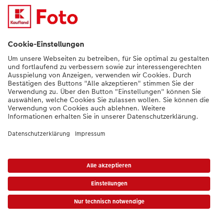
Nachhaltigkeit bei CEWE
Mein Fotoservice
Informationen
Sortiment
Inspirationen
Bei Fragen zu Produkten oder der Bestellung können Sie uns gern anrufen:
0441 18131902
Mo. bis Sa.: 8:00 – 20:00 Uhr und So.: 10:00 – 18:00 Uhr
*Die Preise gelten inkl. MwSt. zzgl. Versandkosten (ggf. auch bei Filialabholung)
gem.
Preisliste
Das abgebildete Produkt hat ggfs. einen höheren Preis.
|
AGB
|
Datenschutz
|
Impressum
|
Vertrag widerrufen