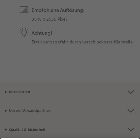
Empfohlene Auflösung:
3545 x 2535 Pixel
Achtung!
Erstickungsgefahr durch verschluckbare Kleinteile
Bezahlarten
Unsere Versandpartner
Qualität & Sicherheit