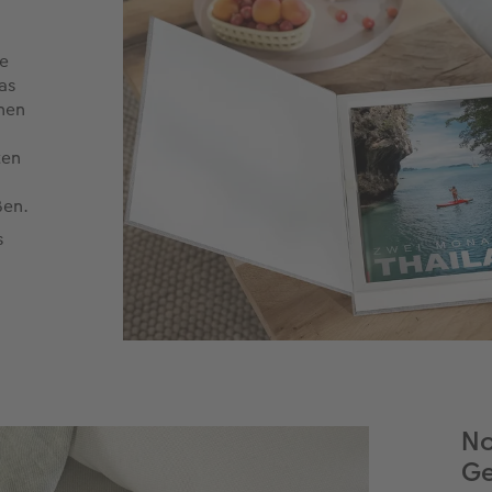
re
as
nen
ten
ßen.
s
No
Ge