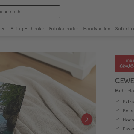
ten
Fotogeschenke
Fotokalender
Handyhüllen
Sofortf
CEWE
Mehr Plat
Extr
Beli
Hoch
Pass