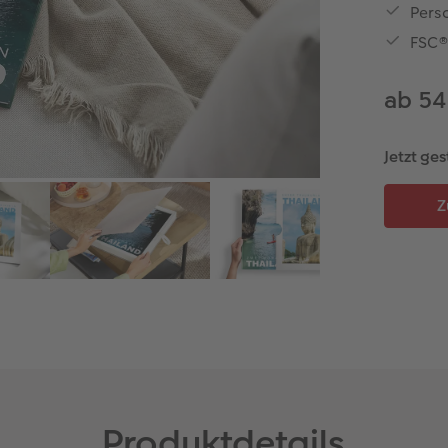
Perso
FSC®-
ab 54
Jetzt ges
Produktdetails