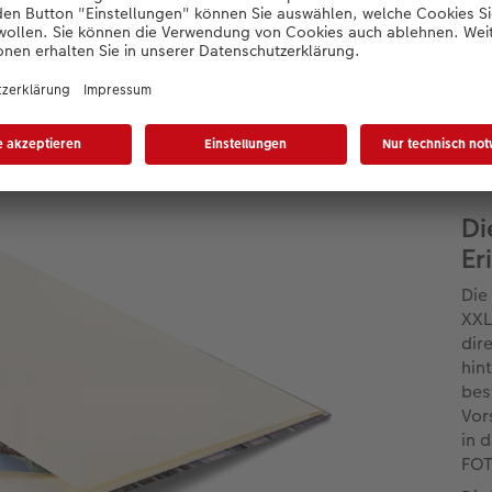
ren Extras für Ihr CEWE 
sich selbst eine Freude - oder begeistern S
Di
Er
Die
XXL
dir
hin
bes
Vor
in 
FOT