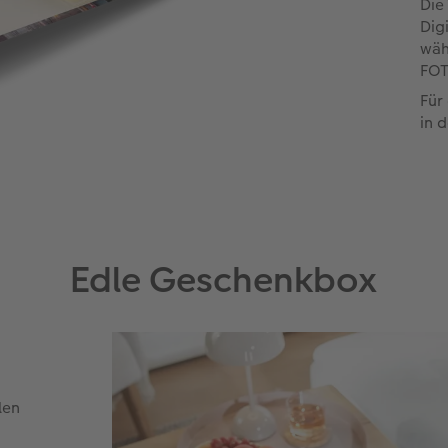
Die
Dig
wäh
FOT
Für
in 
Edle Geschenkbox
len