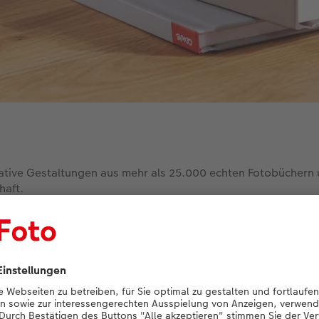
kreative Gestaltungen aus mehr als 25.000 echten Fotobücher
haft.
Hier Inspiration sammeln