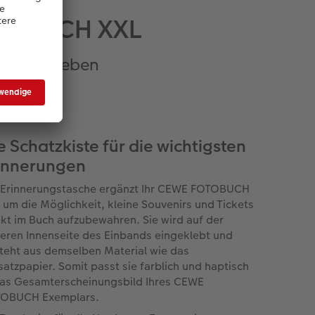
FOTOBUCH XXL
ie Ihre Lieben
e Schatzkiste für die wichtigsten
innerungen
 Erinnerungstasche ergänzt Ihr CEWE FOTOBUCH
 um die Möglichkeit, kleine Souvenirs und Tickets
ekt im Buch aufzubewahren. Sie wird auf der
teren Innenseite des Einbands eingeklebt und
teht aus demselben Material wie das
satzpapier. Somit passt sie farblich und haptisch
das Gesamterscheinungsbild Ihres CEWE
OBUCH Exemplars.