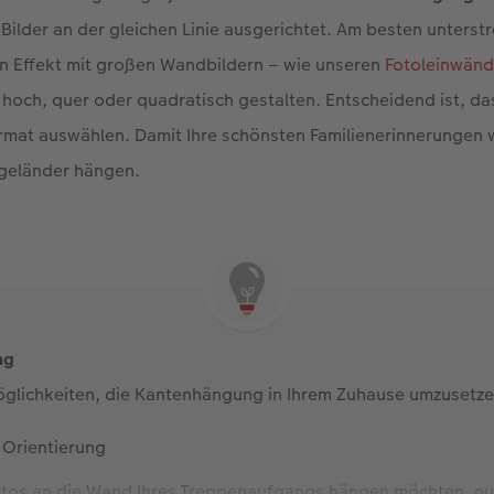
Bilder an der gleichen Linie ausgerichtet. Am besten unterstr
 Effekt mit großen Wandbildern – wie unseren
Fotoleinwän
 hoch, quer oder quadratisch gestalten. Entscheidend ist, dass
rmat auswählen. Damit Ihre schönsten Familienerinnerungen 
geländer hängen.
ng
öglichkeiten, die Kantenhängung in Ihrem Zuhause umzusetze
 Orientierung
fotos an die Wand Ihres Treppenaufgangs hängen möchten, nu