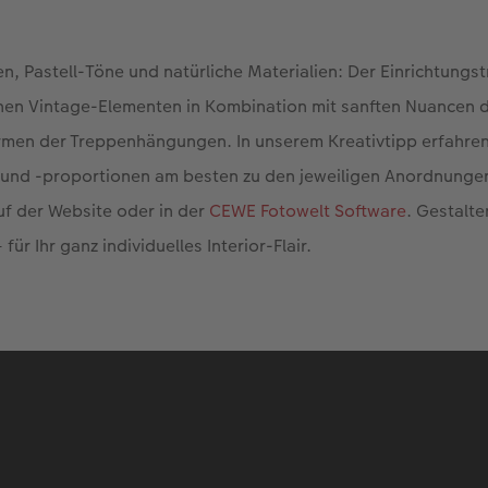
n, Pastell-Töne und natürliche Materialien: Der Einrichtung
inen Vintage-Elementen in Kombination mit sanften Nuancen di
ormen der Treppenhängungen. In unserem Kreativtipp erfahre
und -proportionen am besten zu den jeweiligen Anordnunge
auf der Website oder in der
CEWE Fotowelt Software
. Gestalte
ür Ihr ganz individuelles Interior-Flair.