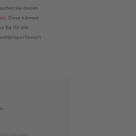
eichen Sie diesen
den
. Diese können
 Sie für alle
wohlproportioniert
n:
tzen Sie das