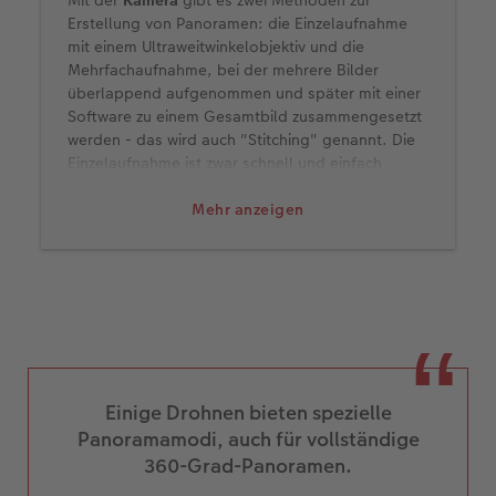
Mit der
Kamera
gibt es zwei Methoden zur
Erstellung von Panoramen: die Einzelaufnahme
mit einem Ultraweitwinkelobjektiv und die
Mehrfachaufnahme, bei der mehrere Bilder
überlappend aufgenommen und später mit einer
Software zu einem Gesamtbild zusammengesetzt
werden - das wird auch "Stitching" genannt. Die
Einzelaufnahme ist zwar schnell und einfach
gemacht - so produziert man allerdings oft
Verzerrungen an den Bildrändern und hat am
Mehr anzeigen
Ende eine geringere Auflösung.
Mehrfachaufnahmen erfordern einen höheren
Aufwand – beim Fotografieren und später durchs
Zusammensetzen – aber bieten eben auch eine
höhere Bildqualität und mehr Flexibilität bei der
Bildgestaltung.
Mit dem
Smartphone
ist es dank der
Einige Drohnen bieten spezielle
Panoramafunktion schnell und unkompliziert,
aber oft nicht so präzise wie die Aufnahme mit
Panoramamodi, auch für vollständige
einer professionellen Kamera. Es ist wichtig, dass
360-Grad-Panoramen.
man das Handy sehr gleichmäßig schwenkt und