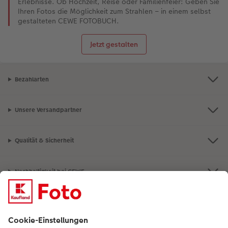
Erlebnisse. Ob Hochzeit, Reise oder Familienfeier: Geben Sie
Ihren Fotos die Möglichkeit zum Strahlen – in einem selbst
gestalteten CEWE FOTOBUCH.
Jetzt gestalten
Bezahlarten
Unsere Versandpartner
Qualität & Sicherheit
Nachhaltigkeit bei CEWE
Mein Fotoservice