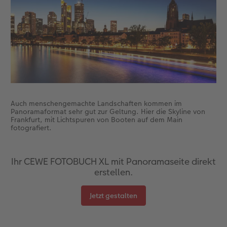
Anleitungen & Hilfe
Neuheiten
CEWE myPhotos
CEWE myPhotos
Inspiration
Neuheiten
Neuheiten
Neuheiten
Auch menschengemachte Landschaften kommen im
Panoramaformat sehr gut zur Geltung. Hier die Skyline von
Frankfurt, mit Lichtspuren von Booten auf dem Main
fotografiert.
Ihr CEWE FOTOBUCH XL mit Panoramaseite direkt
erstellen.
Jetzt gestalten