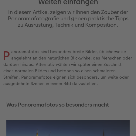
Weiten einfangen
Jahrbuch gestalten
Nature Prints
Photo Streetmap Poster
Dankeskarten Kommunion
Textilien
Wandkalender mit Design
Handykette
Danke sagen
In diesem Artikel zeigen wir Ihnen den Zauber der
en
CEWE FOTOBUCH Kids
Bilderboxen
Acrylglas
Dankeskarten
Schule & Büro
Kalender-Kundenbeispiele
Kunststoffhüllen
Liebe schenken
Panoramafotografie und geben praktische Tipps
zu Ausrüstung, Technik und Komposition.
Panoramaseite
Premium Poster
Alu-Dibond
Urlaubsgrüße
Foto-Geschenkbox
Neuheiten
Lederhüllen
Geburtstagsgeschenke
 & App
Schuber
Fotosticker
Hartschaum
Weitere Anlässe
Art Prints
CEWE myPhotos
Holzhülle
Inspiration
P
anoramafotos sind besonders breite Bilder, üblicherweise
angelehnt an den natürlichen Blickwinkel des Menschen oder
Designvorlagen
Fotosets
Gallery Print
Papierqualitäten
Handyhüllen
mit Design
Kundenbeispiele
darüber hinaus. Alternativ wählen wir später einen Zuschnitt
eines normalen Bildes und betonen so einen schmaleren
Foto-Kochbuch
Sofortfotos
hexxas
Klappkarten
Faber-Castell
CEWE myPhotos
Streifen. Panoramafotos eignen sich besonders, um weite oder
ausgedehnte Szenen in einem Bild darzustellen.
Kundenbeispiele
Fotos digitalisieren
Willkommensschild
Fotokarten
Haustierwelt
Neuheiten
Was Panoramafotos so besonders macht
Webinare
CEWE myPhotos
Wandgestaltung
Postkarten
Geschenkideen
CEWE myPhotos
Neuheiten
Mehrteiler
Einzelkarten
Kundenbeispiele
Gestaltungsideen
im Wunschformat
Digitale Grußkarte
CEWE Geschenkgutschein