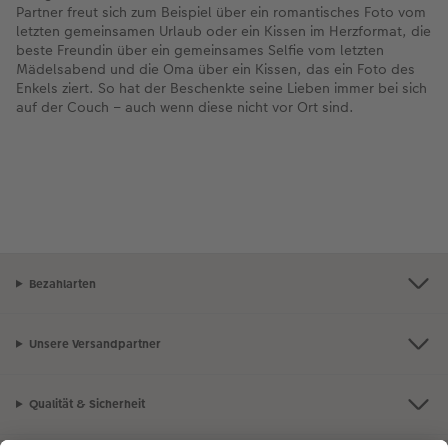
Partner freut sich zum Beispiel über ein romantisches Foto vom
letzten gemeinsamen Urlaub oder ein Kissen im Herzformat, die
beste Freundin über ein gemeinsames Selfie vom letzten
Mädelsabend und die Oma über ein Kissen, das ein Foto des
Enkels ziert. So hat der Beschenkte seine Lieben immer bei sich
auf der Couch – auch wenn diese nicht vor Ort sind.
Bezahlarten
Unsere Versandpartner
Qualität & Sicherheit