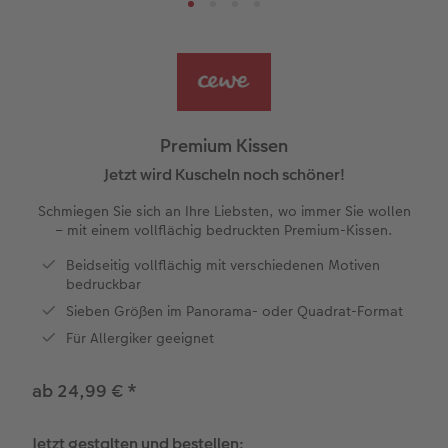
Reisefotobuch gestalten
Little Prints
Fotocollage
Dankeskarten Konfirmation
Fotomagnete
Papierqualitäten
Silikonhüllen
für Kinder
Jahrbuch gestalten
Nature Prints
Photo Streetmap Poster
Dankeskarten Kommunion
Wandkalender mit Design
Handykette
nachhaltiger Schenken
Textilien
en
CEWE FOTOBUCH Kids
Bilderboxen
Acrylglas
Dankeskarten
Schule & Büro
Kalender-Kundenbeispiele
Kunststoffhüllen
Danke sagen
Premium Kissen
Panoramaseite
Premium Poster
Alu-Dibond
Urlaubsgrüße
Foto-Geschenkbox
Neuheiten
Lederhüllen
Liebe schenken
Jetzt wird Kuscheln noch schöner!
 & App
Schmiegen Sie sich an Ihre Liebsten, wo immer Sie wollen
Schuber
Fotosticker
Hartschaum
Weitere Anlässe
Art Prints
CEWE myPhotos
Holzhülle
Geburtstagsgeschenke
– mit einem vollflächig bedruckten Premium-Kissen.
Beidseitig vollflächig mit verschiedenen Motiven
Designvorlagen
Fotosets
Gallery Print
Papierqualitäten
Handyhüllen
mit Design
Inspiration
bedruckbar
Sieben Größen im Panorama- oder Quadrat-Format
Foto-Kochbuch
Sofortfotos
hexxas
Klappkarten
Faber-Castell
CEWE myPhotos
Kundenbeispiele
Für Allergiker geeignet
Kundenbeispiele
Fotos digitalisieren
Willkommensschild
Fotokarten
Haustierwelt
Neuheiten
ab 24,99 €
*
Webinare
CEWE myPhotos
Wandgestaltung
Postkarten
Geschenkideen
Jetzt gestalten und bestellen: