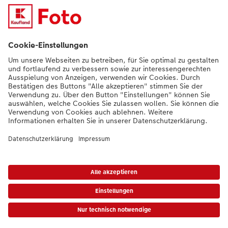
Nachhaltigkeit bei CEWE
Mein Fotoservice
Informationen
Sortiment
Inspirationen
Bei Fragen zu Produkten oder der Bestellung können Sie uns gern anrufen:
0441 18131902
Mo. bis Sa.: 8:00 – 20:00 Uhr und So.: 10:00 – 18:00 Uhr
*Die Preise gelten inkl. MwSt. zzgl. Versandkosten (ggf. auch bei Filialabholung)
gem.
Preisliste
Das abgebildete Produkt hat ggfs. einen höheren Preis.
|
AGB
|
Datenschutz
|
Impressum
|
Vertrag widerrufen