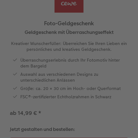
Jahrbuch gestalten
Nature Prints
Photo Streetmap Poster
Dankeskarten Kommunion
Textilien
Wandkalender mit Design
Handykette
nachhaltiger Schenken
en
CEWE FOTOBUCH Kids
Bilderboxen
Acrylglas
Dankeskarten
Schule & Büro
Kalender-Kundenbeispiele
Kunststoffhüllen
Danke sagen
Foto-Geldgeschenk
Panoramaseite
Premium Poster
Alu-Dibond
Urlaubsgrüße
Foto-Geschenkbox
Neuheiten
Lederhüllen
Liebe schenken
Geldgeschenk mit Überraschungseffekt
 & App
Kreativer Wunscherfüller: Überreichen Sie Ihren Lieben ein
Schuber
Fotosticker
Hartschaum
Weitere Anlässe
Art Prints
CEWE myPhotos
Holzhülle
Geburtstagsgeschenke
persönliches und kreatives Geldgeschenk.
Überraschungserlebnis durch Ihr Fotomotiv hinter
Designvorlagen
Fotosets
Gallery Print
Papierqualitäten
Handyhüllen
mit Design
Inspiration
dem Bargeld
Auswahl aus verschiedenen Designs zu
Foto-Kochbuch
Sofortfotos
hexxas
Klappkarten
Faber-Castell
CEWE myPhotos
Kundenbeispiele
unterschiedlichen Anlässen
Größe: ca. 20 × 30 cm im Hoch- oder Querformat
Kundenbeispiele
Fotos digitalisieren
Willkommensschild
Fotokarten
Haustierwelt
Neuheiten
FSC®-zertifizierter Echtholzrahmen in Schwarz
Webinare
CEWE myPhotos
Wandgestaltung
Postkarten
Geschenkideen
ab 14,99 €
*
CEWE myPhotos
Neuheiten
Mehrteiler
Einzelkarten
Kundenbeispiele
Jetzt gestalten und bestellen:
Gestaltungsideen
im Wunschformat
Digitale Grußkarte
CEWE Geschenkgutschein