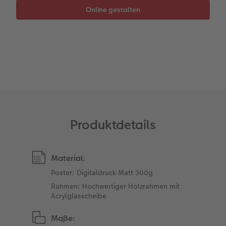
Anleitungen & Hilfe
Neuheiten
CEWE myPhotos
CEWE myPhotos
Inspiration
Neuheiten
Neuheiten
Neuheiten
Produktdetails
Material:
Poster: Digitaldruck Matt 300g
Rahmen: Hochwertiger Holzrahmen mit
Acrylglasscheibe
Maße: